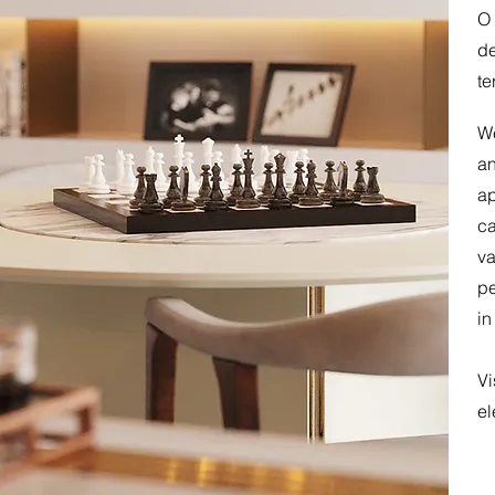
O 
de
te
We
an
ap
ca
va
pe
in
Vi
el