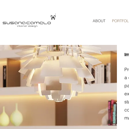
ABOUT
PORTFOL
I
Pr
a
pa
ex
st
c
ma