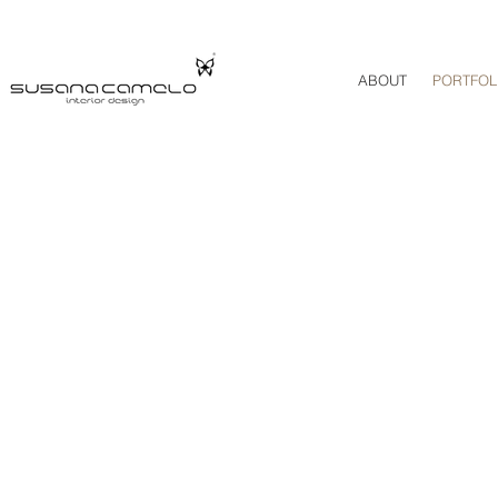
ABOUT
PORTFOL
RESTAURANTE KLAN
Afurada, Porto | Portugal
2024
Árvore iluminada no centro, vista nocturna sobre