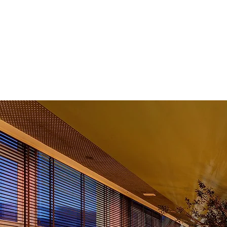
Douro, néon vermelho e cadeiras em tartan —
Klan constrói uma atmosfera de sedução urba
onde a luz âmbar, as velas e os vão
envidraçados transformam cada refeição n
momento cinematográfico. Um restaurante que 
vive tanto quanto se saboreia.