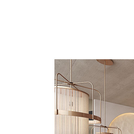
pavimento em chevron, pal
iluminados compõem um res
grande coerência se
experiência gastronómica 
primeiro prato.