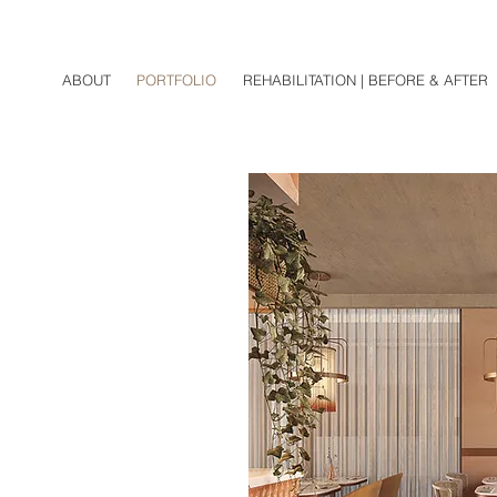
ABOUT
PORTFOLIO
REHABILITATION | BEFORE & AFTER
E GULA
tão numa paleta que
tes de franja degradé,