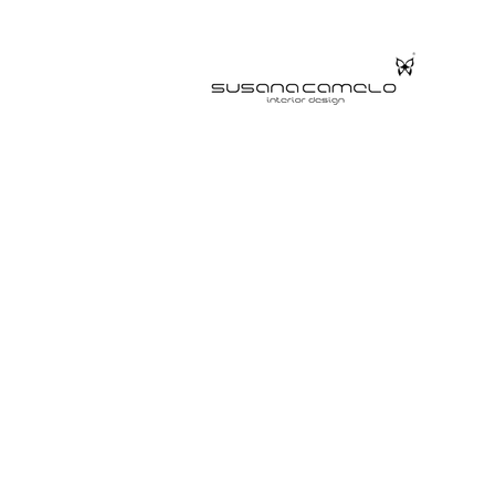
RESTAURANT
Porto | Portugal
2024
Terracota, pêssego e la
aquece sem saturar. Penden