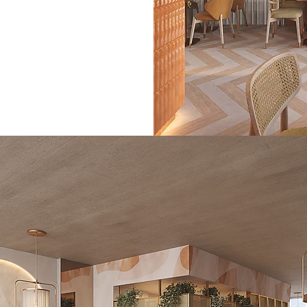
hinha natural e arcos
taurante sofisticado e
nsorial — onde a
começa muito antes do