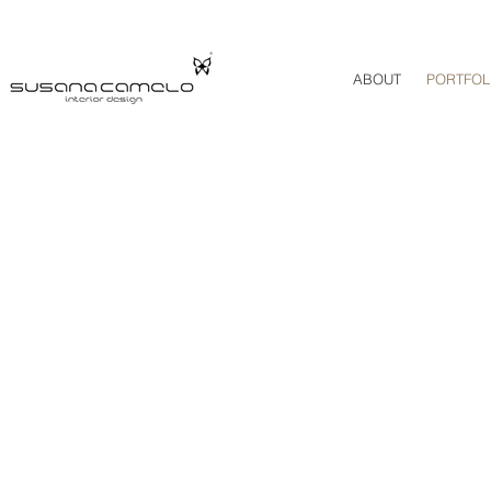
ABOUT
PORTFOL
ARMAZÉM SUSHI BEACH
LOUNGE
Agudela, Portugal
2022
Tecto coberto por uma constelação de pende